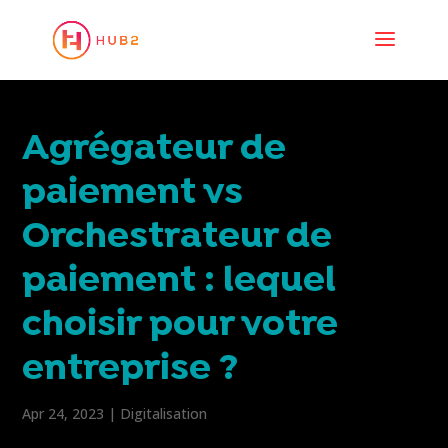
Agrégateur de
paiement vs
Orchestrateur de
paiement : lequel
choisir pour votre
entreprise ?
Apr 24, 2023
|
Digitalisation